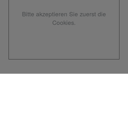
Bitte akzeptieren Sie zuerst die
Cookies.
Kontakt
Meisterbetrieb Schlicht
Sanitär – Gas – Heizung
Heiligenberger Straße 8
10318 Berlin