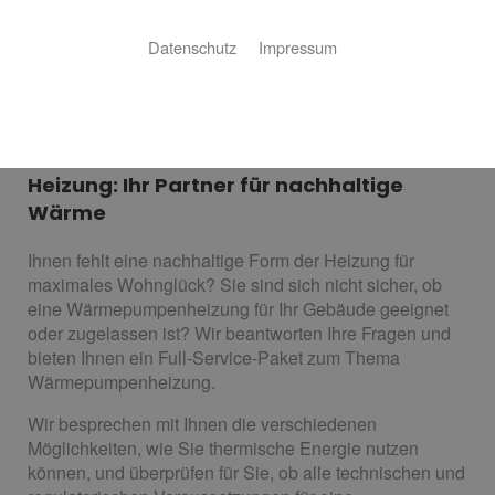
Datenschutz
Impressum
Heizen mit Wärmepumpe
Meisterbetrieb Schlicht Sanitär - Gas -
Heizung: Ihr Partner für nachhaltige
Wärme
Ihnen fehlt eine nachhaltige Form der Heizung für
maximales Wohnglück? Sie sind sich nicht sicher, ob
eine Wärmepumpenheizung für Ihr Gebäude geeignet
oder zugelassen ist? Wir beantworten Ihre Fragen und
bieten Ihnen ein Full-Service-Paket zum Thema
Wärmepumpenheizung.
Wir besprechen mit Ihnen die verschiedenen
Möglichkeiten, wie Sie thermische Energie nutzen
können, und überprüfen für Sie, ob alle technischen und