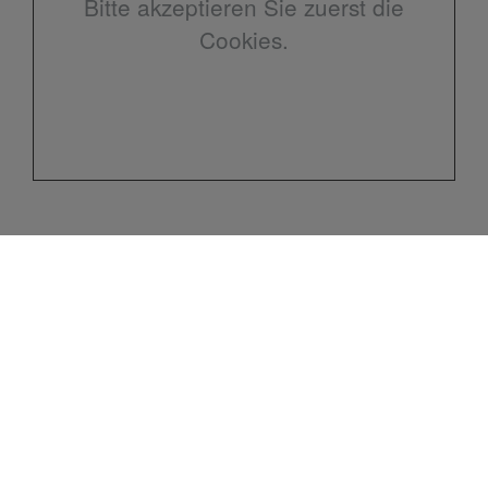
Bitte akzeptieren Sie zuerst die
Cookies.
Kontakt
Meisterbetrieb Schlicht
Sanitär – Gas – Heizung
Heiligenberger Straße 8
10318 Berlin