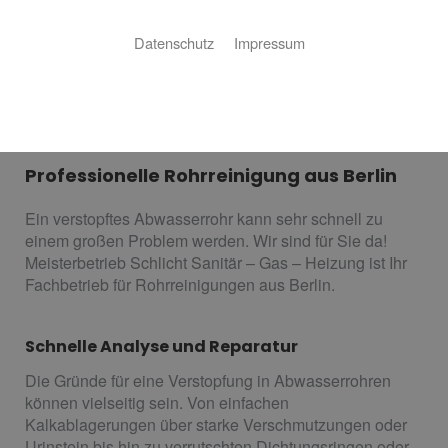
Datenschutz
Impressum
Meisterbetrieb Schlicht Sanitär
- Gas - Heizung
Professionelle Rohrreinigung aus Berlin
Ein verstopftes Abwasserrohr kann sehr schnell zu
einem großen Problem werden. Wir sind für Sie da!
Meisterbetrieb Schlicht Sanitär – Gas – Heizung ist Ihr
Fachbetrieb für Rohrreinigungen aus Berlin.
Schnelle Analyse und Reparatur
Die Gründe für eine Verstopfung in Abwasserrohren
können vielseitig sein. Von einfachen
Kalkablagerungen über starke Verschmutzungen oder
Urinstein bis hin zu verrutschten Dichtungsringen oder