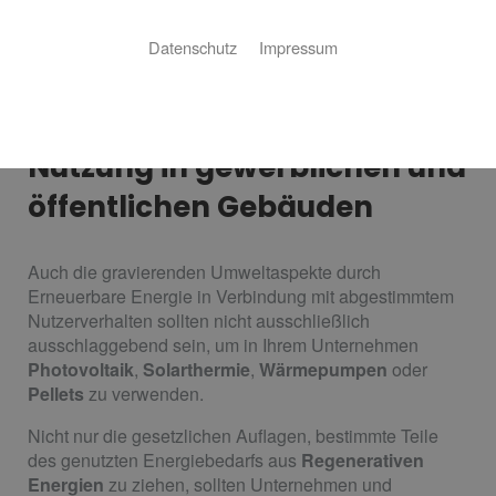
Datenschutz
Impressum
Regenerative Energie für die
Nutzung in gewerblichen und
öffentlichen Gebäuden
Auch die gravierenden Umweltaspekte durch
Erneuerbare Energie in Verbindung mit abgestimmtem
Nutzerverhalten sollten nicht ausschließlich
ausschlaggebend sein, um in Ihrem Unternehmen
Photovoltaik
,
Solarthermie
,
Wärmepumpen
oder
Pellets
zu verwenden.
Nicht nur die gesetzlichen Auflagen, bestimmte Teile
des genutzten Energiebedarfs aus
Regenerativen
Energien
zu ziehen, sollten Unternehmen und