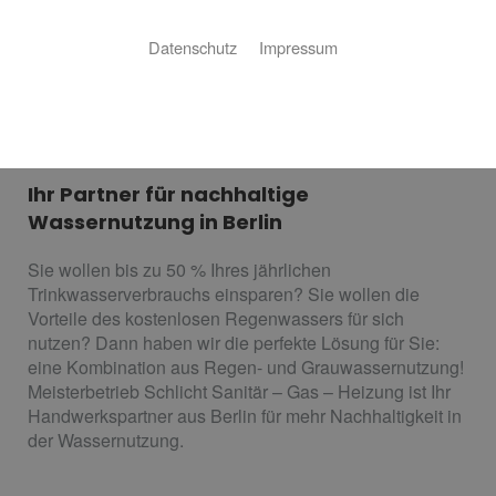
Datenschutz
Impressum
Regen- und
Grauwassernutzung
Ihr Partner für nachhaltige
Wassernutzung in Berlin
Sie wollen bis zu 50 % Ihres jährlichen
Trinkwasserverbrauchs einsparen? Sie wollen die
Vorteile des kostenlosen Regenwassers für sich
nutzen? Dann haben wir die perfekte Lösung für Sie:
eine Kombination aus Regen- und Grauwassernutzung!
Meisterbetrieb Schlicht Sanitär – Gas – Heizung ist Ihr
Handwerkspartner aus Berlin für mehr Nachhaltigkeit in
der Wassernutzung.