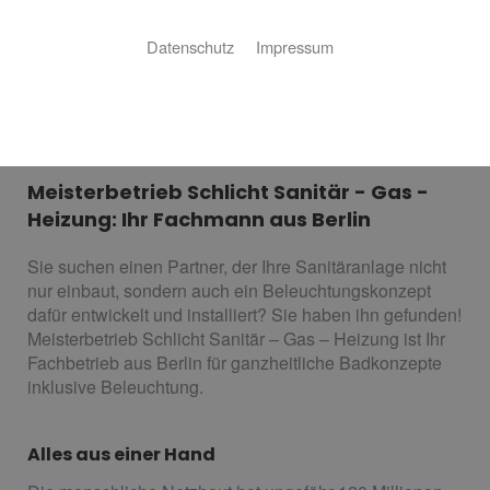
Datenschutz
Impressum
Beleuchtungstechnik für Bad
und Co.
Meisterbetrieb Schlicht Sanitär - Gas -
Heizung: Ihr Fachmann aus Berlin
Sie suchen einen Partner, der Ihre Sanitäranlage nicht
nur einbaut, sondern auch ein Beleuchtungskonzept
dafür entwickelt und installiert? Sie haben ihn gefunden!
Meisterbetrieb Schlicht Sanitär – Gas – Heizung ist Ihr
Fachbetrieb aus Berlin für ganzheitliche Badkonzepte
inklusive Beleuchtung.
Alles aus einer Hand